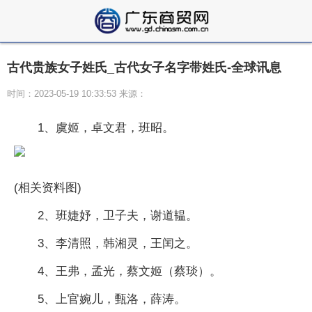
古代贵族女子姓氏_古代女子名字带姓氏-全球讯息
时间：2023-05-19 10:33:53 来源：
1、虞姬，卓文君，班昭。
(相关资料图)
2、班婕妤，卫子夫，谢道韫。
3、李清照，韩湘灵，王闰之。
4、王弗，孟光，蔡文姬（蔡琰）。
5、上官婉儿，甄洛，薛涛。