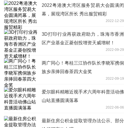
2022粤港澳大湾区服务贸易大会圆满闭
幕，展现湾区所长 秀出服贸精彩
2022-12-29
3D打印行业再获政府助力，珠海市香洲
区产业基金正菱创投增资天威增材！
2022-09-29
两广同心！粤桂三江协作队长李晓军携侗
族乡亲捧回春茶四大金奖
2022-09-19
爱尔眼科精雕近视手术六周年科普活动佛
山站直播圆满落幕
2022-06-06
最新住房公积金提取管理办法公示、部分