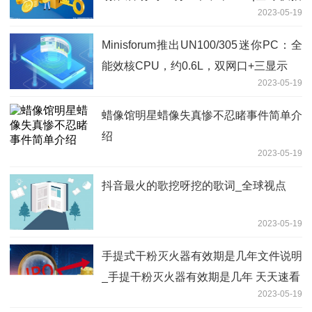
2023-05-19
报
Minisforum推出UN100/305迷你PC：全
能效核CPU，约0.6L，双网口+三显示
2023-05-19
蜡像馆明星蜡像失真惨不忍睹事件简单介
绍
2023-05-19
抖音最火的歌挖呀挖的歌词_全球视点
2023-05-19
手提式干粉灭火器有效期是几年文件说明
_手提干粉灭火器有效期是几年 天天速看
2023-05-19