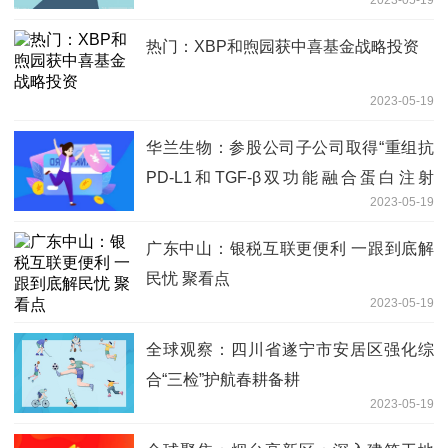
热门：XBP和煦园获中喜基金战略投资
2023-05-19
华兰生物：参股公司子公司取得“重组抗
PD-L1和TGF-β双功能融合蛋白注射
2023-05-19
液”药物临床试验批准通知书_天天聚看点
广东中山：银税互联更便利 一跟到底解
民忧 聚看点
2023-05-19
全球观察：四川省遂宁市安居区强化综
合“三检”护航春耕备耕
2023-05-19