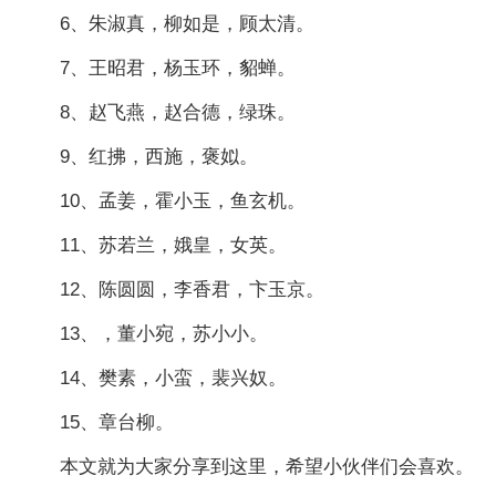
6、朱淑真，柳如是，顾太清。
7、王昭君，杨玉环，貂蝉。
8、赵飞燕，赵合德，绿珠。
9、红拂，西施，褒姒。
10、孟姜，霍小玉，鱼玄机。
11、苏若兰，娥皇，女英。
12、陈圆圆，李香君，卞玉京。
13、，董小宛，苏小小。
14、樊素，小蛮，裴兴奴。
15、章台柳。
本文就为大家分享到这里，希望小伙伴们会喜欢。