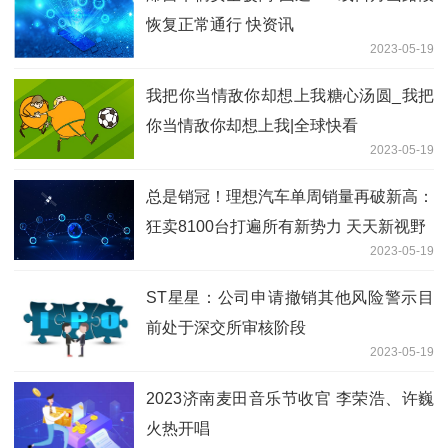
恢复正常通行 快资讯
2023-05-19
我把你当情敌你却想上我糖心汤圆_我把
你当情敌你却想上我|全球快看
2023-05-19
总是销冠！理想汽车单周销量再破新高：
狂卖8100台打遍所有新势力 天天新视野
2023-05-19
ST星星：公司申请撤销其他风险警示目
前处于深交所审核阶段
2023-05-19
2023济南麦田音乐节收官 李荣浩、许巍
火热开唱