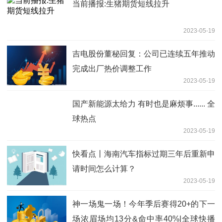
当前播报:生猪期货短线拉升
2023-05-19
吉电股份董秘回复：公司已连续五年推动
完成出厂热价调整工作
2023-05-19
国产新能源太给力 有时也是麻烦事...... 全
球热点
2023-05-19
快看点丨海南汽车指标过期三年后重新申
请时间怎么计算？
2023-05-19
神一场鬼一场！今年季后赛得20+的下一
场浓眉场均13分&命中率40%|全球快播