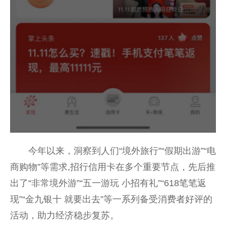
今年以来，洞察到人们“境外旅行”“假期出游”“电
商购物”等需求,招行信用卡在多个
重要
节点，先后推
出了“非常境外游”“五一游玩 小招有礼”“618笔笔返
现”“金九银十 就要出去”等一系列备受消费者好评的
活动，助力经济稳步复苏。