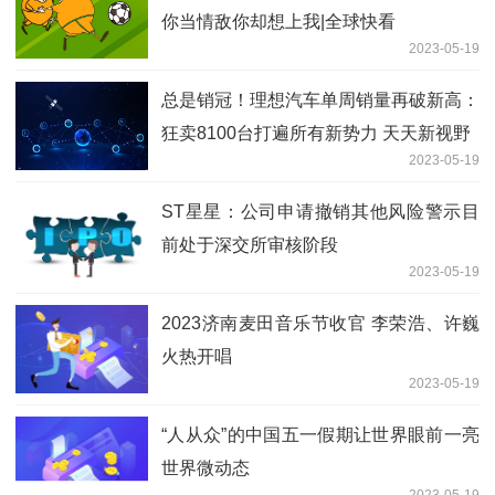
你当情敌你却想上我|全球快看
2023-05-19
总是销冠！理想汽车单周销量再破新高：
狂卖8100台打遍所有新势力 天天新视野
2023-05-19
ST星星：公司申请撤销其他风险警示目
前处于深交所审核阶段
2023-05-19
2023济南麦田音乐节收官 李荣浩、许巍
火热开唱
2023-05-19
“人从众”的中国五一假期让世界眼前一亮
世界微动态