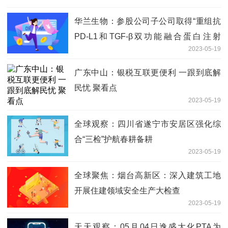
华兰生物：参股公司子公司取得“重组抗
PD-L1和TGF-β双功能融合蛋白注射
2023-05-19
液”药物临床试验批准通知书_天天聚看点
广东中山：银税互联更便利 一跟到底解
民忧 聚看点
2023-05-19
全球观察：四川省遂宁市安居区强化综
合“三检”护航春耕备耕
2023-05-19
全球聚焦：烟台高新区：深入建筑工地
开展住建领域安全生产大检查
2023-05-19
天天观察：05月04日逸盛大化PTA为