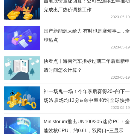
吉电股份董秘回复：公司已连续五年推动
完成出厂热价调整工作
2023-05-19
国产新能源太给力 有时也是麻烦事...... 全
球热点
2023-05-19
快看点丨海南汽车指标过期三年后重新申
请时间怎么计算？
2023-05-19
神一场鬼一场！今年季后赛得20+的下一
场浓眉场均13分&命中率40%|全球快播
2023-05-19
报
Minisforum推出UN100/305迷你PC：全
能效核CPU，约0.6L，双网口+三显示