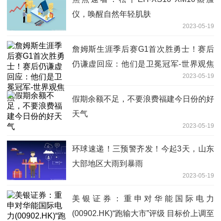
仪，唤醒自然年轻肌肤
2023-05-19
詹姆斯生涯季后赛G1首次胜勇士！赛后
仍谦虚回应：他们是卫冕冠军-世界观焦
2023-05-19
点
假期余额不足，不要浪费福建今日份的好
天气
2023-05-19
环球速递！三预警齐发！今起3天，山东
大部地区大雨到暴雨
2023-05-19
美银证券：重申对华能国际电力
(00902.HK)“跑输大市”评级 目标价上调至