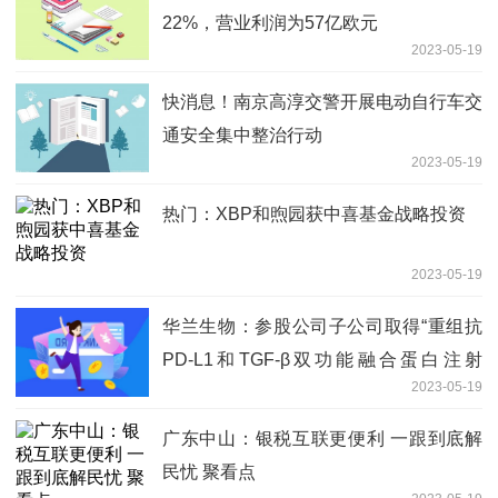
22%，营业利润为57亿欧元
2023-05-19
快消息！南京高淳交警开展电动自行车交
通安全集中整治行动
2023-05-19
热门：XBP和煦园获中喜基金战略投资
2023-05-19
华兰生物：参股公司子公司取得“重组抗
PD-L1和TGF-β双功能融合蛋白注射
2023-05-19
液”药物临床试验批准通知书_天天聚看点
广东中山：银税互联更便利 一跟到底解
民忧 聚看点