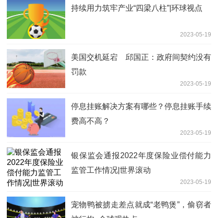
持续用力筑牢产业“四梁八柱”|环球视点
2023-05-19
美国交机延宕 邱国正：政府间契约没有
罚款
2023-05-19
停息挂账解决方案有哪些？停息挂账手续
费高不高？
2023-05-19
银保监会通报2022年度保险业偿付能力
监管工作情况|世界滚动
2023-05-19
宠物鸭被掳走差点就成“老鸭煲”，偷窃者