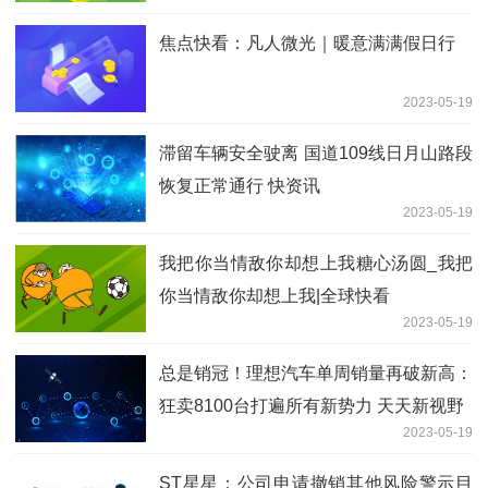
焦点快看：凡人微光｜暖意满满假日行
2023-05-19
滞留车辆安全驶离 国道109线日月山路段
恢复正常通行 快资讯
2023-05-19
我把你当情敌你却想上我糖心汤圆_我把
你当情敌你却想上我|全球快看
2023-05-19
总是销冠！理想汽车单周销量再破新高：
狂卖8100台打遍所有新势力 天天新视野
2023-05-19
ST星星：公司申请撤销其他风险警示目