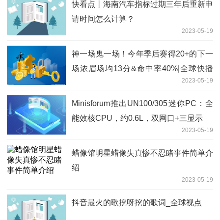
快看点丨海南汽车指标过期三年后重新申
请时间怎么计算？
2023-05-19
神一场鬼一场！今年季后赛得20+的下一
场浓眉场均13分&命中率40%|全球快播
2023-05-19
报
Minisforum推出UN100/305迷你PC：全
能效核CPU，约0.6L，双网口+三显示
2023-05-19
蜡像馆明星蜡像失真惨不忍睹事件简单介
绍
2023-05-19
抖音最火的歌挖呀挖的歌词_全球视点