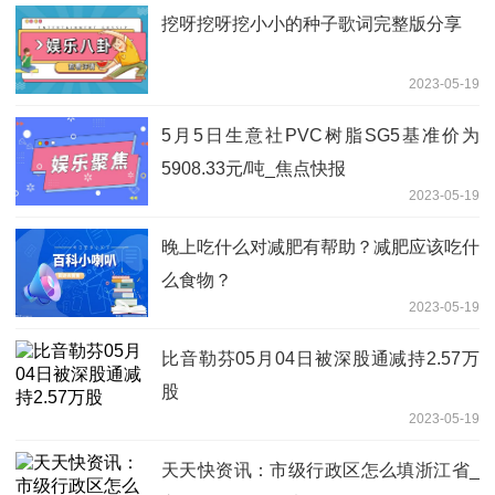
挖呀挖呀挖小小的种子歌词完整版分享
2023-05-19
5月5日生意社PVC树脂SG5基准价为
5908.33元/吨_焦点快报
2023-05-19
晚上吃什么对减肥有帮助？减肥应该吃什
么食物？
2023-05-19
比音勒芬05月04日被深股通减持2.57万
股
2023-05-19
天天快资讯：市级行政区怎么填浙江省_