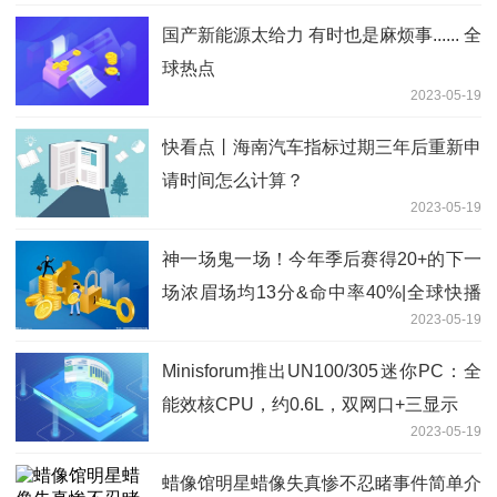
国产新能源太给力 有时也是麻烦事...... 全
球热点
2023-05-19
快看点丨海南汽车指标过期三年后重新申
请时间怎么计算？
2023-05-19
神一场鬼一场！今年季后赛得20+的下一
场浓眉场均13分&命中率40%|全球快播
2023-05-19
报
Minisforum推出UN100/305迷你PC：全
能效核CPU，约0.6L，双网口+三显示
2023-05-19
蜡像馆明星蜡像失真惨不忍睹事件简单介