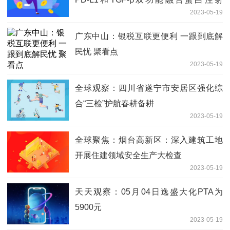
2023-05-19
液”药物临床试验批准通知书_天天聚看点
广东中山：银税互联更便利 一跟到底解
民忧 聚看点
2023-05-19
全球观察：四川省遂宁市安居区强化综
合“三检”护航春耕备耕
2023-05-19
全球聚焦：烟台高新区：深入建筑工地
开展住建领域安全生产大检查
2023-05-19
天天观察：05月04日逸盛大化PTA为
5900元
2023-05-19