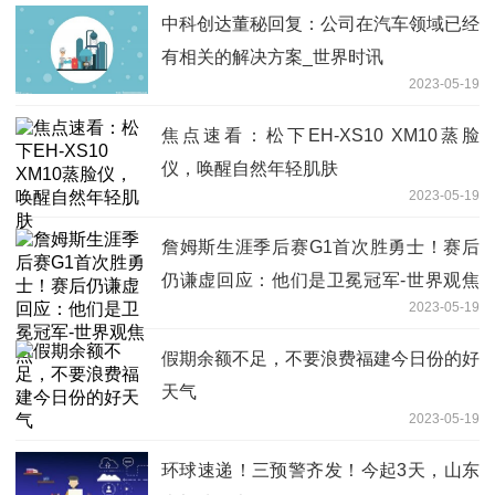
中科创达董秘回复：公司在汽车领域已经
有相关的解决方案_世界时讯
2023-05-19
焦点速看：松下EH-XS10 XM10蒸脸
仪，唤醒自然年轻肌肤
2023-05-19
詹姆斯生涯季后赛G1首次胜勇士！赛后
仍谦虚回应：他们是卫冕冠军-世界观焦
2023-05-19
点
假期余额不足，不要浪费福建今日份的好
天气
2023-05-19
环球速递！三预警齐发！今起3天，山东